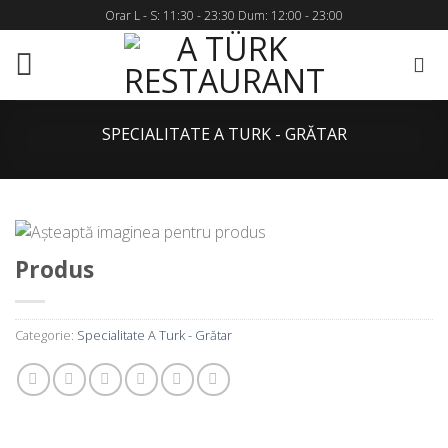
Skip
Orar L - S: 11:30 - 23:30 Dum: 12:00 - 23:00
to
content
SPECIALITATE A TURK - GRĂTAR
Produs
Categorie:
Specialitate A Turk - Grătar