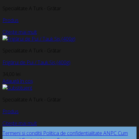
Specialitate A Turk - Grătar
Produs
Citește mai mult
Specialitate A Turk - Grătar
Frigărui de Pui / Tauk Șiș (400g)
34,00
lei
Adaugă în coș
Specialitate A Turk - Grătar
Produs
Citește mai mult
Termeni si conditii
Politica de confidentialitate
ANPC
Cum