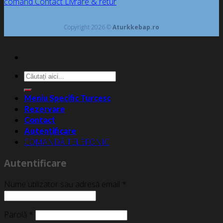
comand
Contact
Livrare & retur
Copyright 2026 ©
Aturkkebap.ro
Caută
după:
Meniu Specific Turcesc
Rezervare
Contact
Autentificare
COMANDĂ TELEFONIC
Autentificare
Nume utilizator sau adresă email
*
Parolă
*