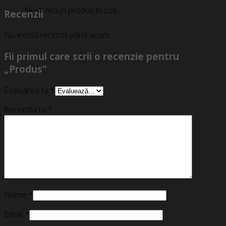
Nu ai niciun produs în coș.
Recenzii
Nu există recenzii până acum.
Fii primul care scrii o recenzie pentru
„Produs”
Evaluarea ta
*
Recenzia ta
*
Nume
*
Email
*