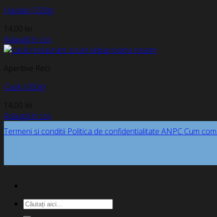
Haydari (200g)
14,00
lei
Adaugă în coș
Aperitive Reci
Cacik (200g)
14,00
lei
Adaugă în coș
Termeni si conditii
Politica de confidentialitate
ANPC
Cum com
Caută
după: