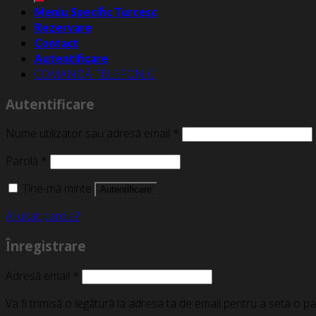
Meniu Specific Turcesc
Rezervare
Contact
Autentificare
COMANDĂ TELEFONIC
Autentificare
Nume utilizator sau adresă email
*
Parolă
*
Ține-mă minte
Autentificare
Ai uitat parola?
Înregistrare
Adresă email
*
Va fi trimisă o legătură la adresa ta de email pentru a seta o p