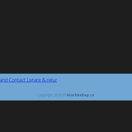
and
Contact
Livrare & retur
Copyright 2026 ©
Aturkkebap.ro