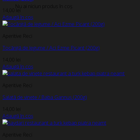
Nu ai niciun produs în coș.
14,00
lei
Adaugă în coș
Aperitive Reci
Tocăniță de legume / Aci Ezme Picant (200g)
14,00
lei
Adaugă în coș
Aperitive Reci
Salată de vinete / Baba Gannuș (200g)
14,00
lei
Adaugă în coș
Aperitive Reci